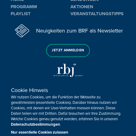
PROGRAMM
AKTIONEN
PLAYLIST
VERANSTALTUNGSTIPPS
Neuigkeiten zum BRF als Newsletter
JETZT ANMELDEN
Cookie Hinweis
Sie haben noch Fragen oder Anmerkungen?
Wir nutzen Cookies, um die Funktion der Webseite zu
KONTAKTIEREN SIE UNS!
gewährleisten (essentielle Cookies). Darüber hinaus nutzen wir
Cookies, mit denen wir User-Verhalten messen können. Diese
Daten teilen wir mit Dritten. Dafür brauchen wir Ihre Zustimmung.
Impressum
Datenschutz
Kontakt
Barrierefreiheit
Welche Cookies genau genutzt werden, erfahren Sie in unseren
Cookie-Zustimmung anpassen
Datenschutzbestimmungen
.
Nur essentielle Cookies zulassen
Design, Konzept & Programmierung:
Pixelbar
&
Pavonet