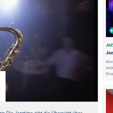
JAZ
Jaz
Kle
lei
Ein