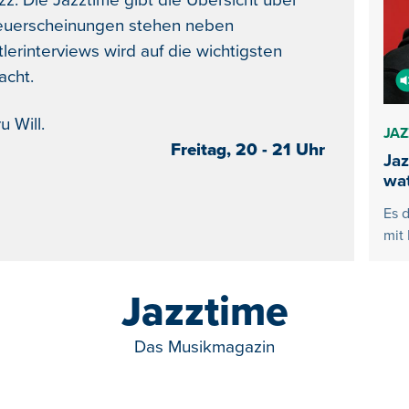
: Die Jazztime gibt die Übersicht über
Neuerscheinungen stehen neben
lerinterviews wird auf die wichtigsten
cht.
 Will.
JAZ
Freitag, 20 - 21 Uhr
Jaz
wa
Es 
mit
Jazztime
Das Musikmagazin