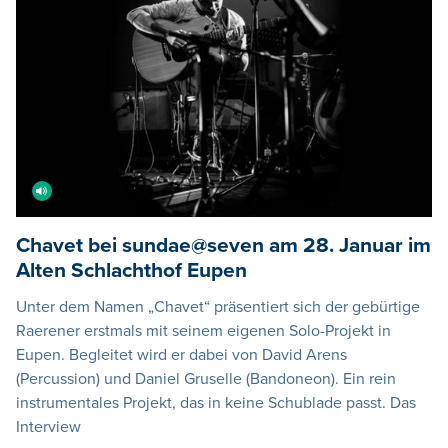
Chavet bei sundae@seven am 28. Januar im
Alten Schlachthof Eupen
Unter dem Namen „Chavet“ präsentiert sich der gebürtige
Raerener erstmals mit seinem eigenen Solo-Projekt in
Eupen. Begleitet wird er dabei von David Arens
(Percussion) und Daniel Gruselle (Bandoneon). Ein rein
instrumentales Projekt, das in keine Schublade passt. Das
Interview