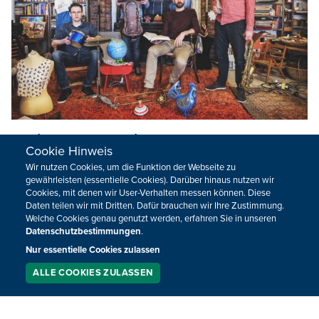
Matinéekonzert mit Dada Bölüm am 3.
Cookie Hinweis
Dezember im Alten Schlachthof
Wir nutzen Cookies, um die Funktion der Webseite zu
gewährleisten (essentielle Cookies). Darüber hinaus nutzen wir
Bei Dada Bölum trifft Postbop auf Soul, Funk und filmisch
Cookies, mit denen wir User-Verhalten messen können. Diese
emotionale Momente. Das Konzert findet im Rahmen der
Daten teilen wir mit Dritten. Dafür brauchen wir Ihre Zustimmung.
Album-Release-Tour zu "Pre sentiment" (2017) statt.
Welche Cookies genau genutzt werden, erfahren Sie in unseren
Datenschutzbestimmungen
.
30.11.2017
13:47
Nur essentielle Cookies zulassen
ALLE COOKIES ZULASSEN
SERVICE
LIVESTREAM
PODCAST
SUCHEN